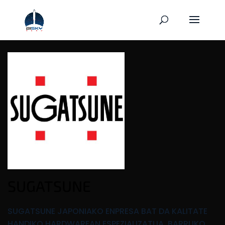
SUGATSUNE
SUGATSUNE JAPONIAKO ENPRESA BAT DA KALITATE
HANDIKO HARDWAREAN ESPEZIALIZATUA, BARRUKO