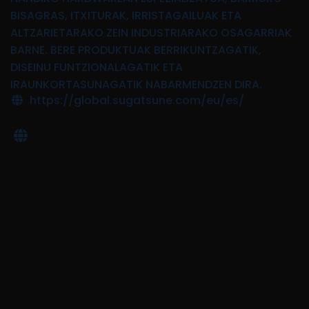
BISAGRAS, ITXITURAK, IRRISTAGAILUAK ETA
ALTZARIETARAKO ZEIN INDUSTRIARAKO OSAGARRIAK
BARNE. BERE PRODUKTUAK BERRIKUNTZAGATIK,
DISEINU FUNTZIONALAGATIK ETA
IRAUNKORTASUNAGATIK NABARMENDZEN DIRA.
https://global.sugatsune.com/eu/es/
BiSKY Team 2025