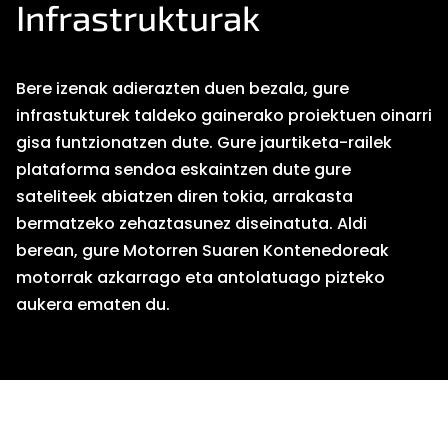
Infrastrukturak
Bere izenak adierazten duen bezala, gure
infrastukturek taldeko gainerako proiektuen oinarri
gisa funtzionatzen dute. Gure jaurtiketa-railek
plataforma sendoa eskaintzen dute gure
sateliteek abiatzen diren tokia, arrakasta
bermatzeko zehaztasunez diseinatuta. Aldi
berean, gure Motorren Suaren Kontenedoreak
motorrak azkarrago eta antolatuago pizteko
aukera ematen du.