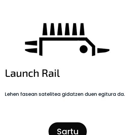
Launch Rail
Lehen fasean satelitea gidatzen duen egitura da.
Sartu