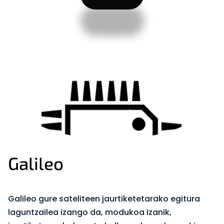
Galileo
Galileo gure sateliteen jaurtiketetarako egitura
laguntzailea izango da, modukoa izanik,