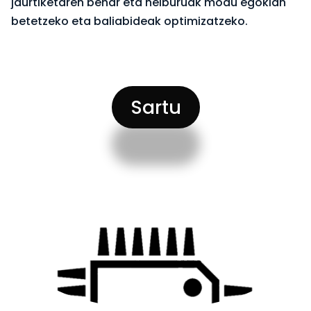
jaurtiketaren behar eta helburuak modu egokian
betetzeko eta baliabideak optimizatzeko.
Sartu