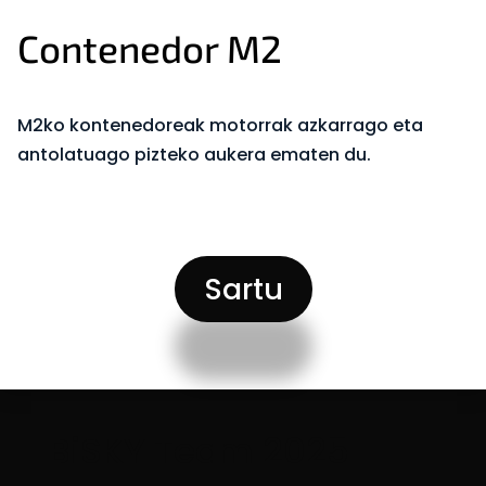
Contenedor M2
M2ko kontenedoreak motorrak azkarrago eta
antolatuago pizteko aukera ematen du.
Sartu
BiSKY Team 2025