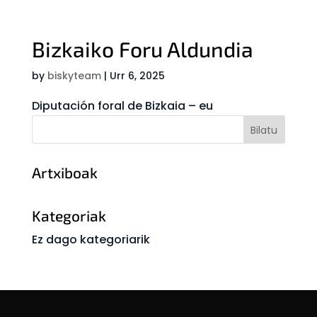
Bizkaiko Foru Aldundia
by
biskyteam
|
Urr 6, 2025
Diputación foral de Bizkaia – eu
Artxiboak
Kategoriak
Ez dago kategoriarik