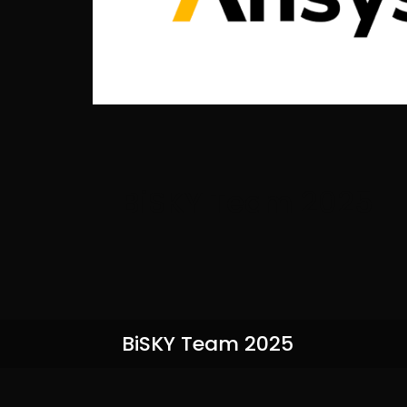
BiSKY Team 2025
BiSKY Team 2025