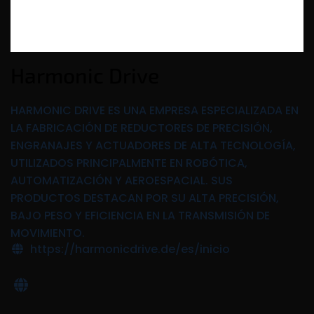
Harmonic Drive
HARMONIC DRIVE ES UNA EMPRESA ESPECIALIZADA EN
LA FABRICACIÓN DE REDUCTORES DE PRECISIÓN,
ENGRANAJES Y ACTUADORES DE ALTA TECNOLOGÍA,
UTILIZADOS PRINCIPALMENTE EN ROBÓTICA,
AUTOMATIZACIÓN Y AEROESPACIAL. SUS
PRODUCTOS DESTACAN POR SU ALTA PRECISIÓN,
BAJO PESO Y EFICIENCIA EN LA TRANSMISIÓN DE
MOVIMIENTO.
https://harmonicdrive.de/es/inicio