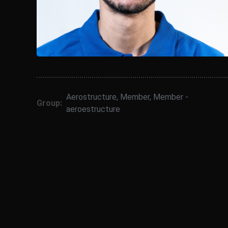
Aerostructure
,
Member
,
Member -
Group:
aeroestructure
BiSKY Team 2025