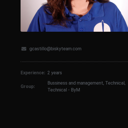
gcastillo@biskyteam.com
Experience:
2 years
Bussiness and management
,
Technical
,
Group:
Technical - ByM