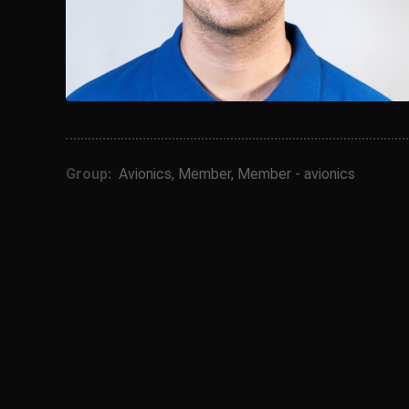
Group:
Avionics
,
Member
,
Member - avionics
BiSKY Team 2025