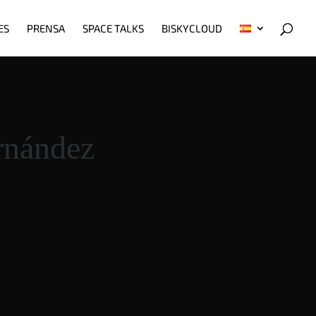
ES
PRENSA
SPACE TALKS
BISKYCLOUD
rnández