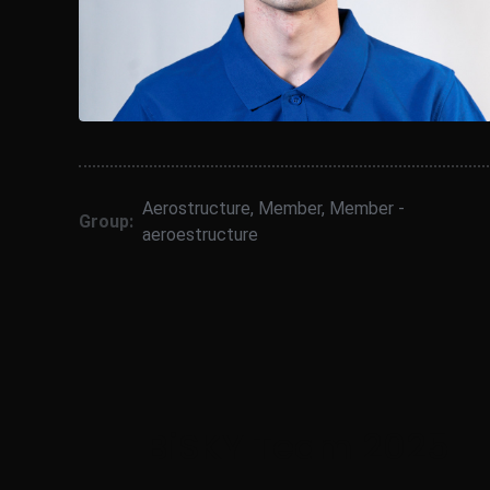
Aerostructure
,
Member
,
Member -
Group:
aeroestructure
BiSKY Team 2025